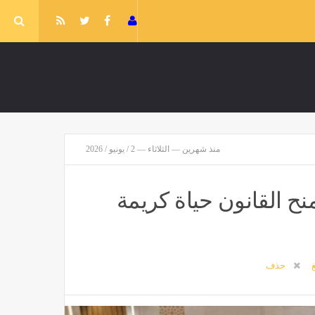
منذ شهرين — الثلاثاء — 2 / يونيو / 2026
ح القانون حياة كريمة
غ
حذف