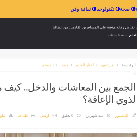
الرياضة
صحة
تكنولوجيا
ثقافة وفن
ا تفرض رقابة مؤقتة على المسافرين القادمين من إيطاليا
لعالم
منذ 6 ساعات
الرئيسية
الارشيف
أخبار العالم
مصر
الدستور
الجمع بين المعاشات والدخل.. كيف من
لذوي الإعاقة؟
الدستور
منذ شهرين
0 تعليق
ارسل
طباعة
تبلي