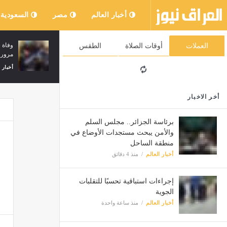
أخبار العالم
مصر
السعودية
أمطار رعدية على عدة ولايات من الوطن
العملات
أوقات الصلاة
الطقس
مرور 
أخبار العالم
منذ ساعتين
أخبار 
أخر الاخبار
برئاسة الجزائر.. مجلس السلم
والأمن يبحث مستجدات الأوضاع في
منطقة الساحل
أخبار العالم
منذ 4 دقائق
إجراءات استباقية تحسبًا للتقلبات
الجوية
أخبار العالم
منذ ساعة واحدة