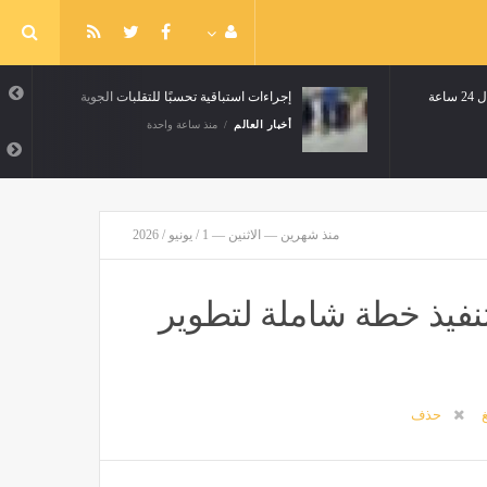
إخماء 31 حريقا من أصل 32 خلال 24 ساعة
إجراءات استباقية تحسبًا للتقلبات الجوية
أخبار العالم
منذ ساعة واحدة
منذ شهرين — الاثنين — 1 / يونيو / 2026
 تنفيذ خطة شاملة لتطوير
غ
حذف