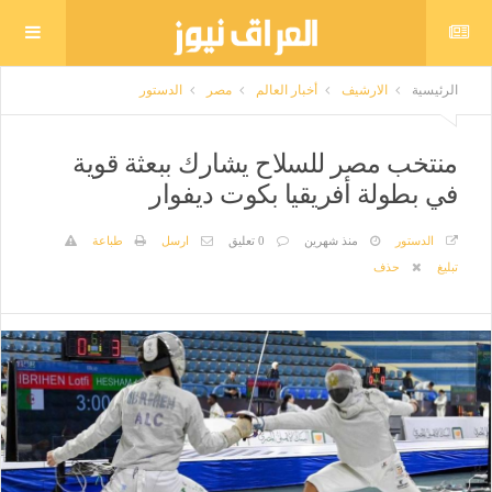
الرئيسية
الارشيف
أخبار العالم
مصر
الدستور
منتخب مصر للسلاح يشارك ببعثة قوية
في بطولة أفريقيا بكوت ديفوار
الدستور
منذ شهرين
0 تعليق
ارسل
طباعة
تبليغ
حذف