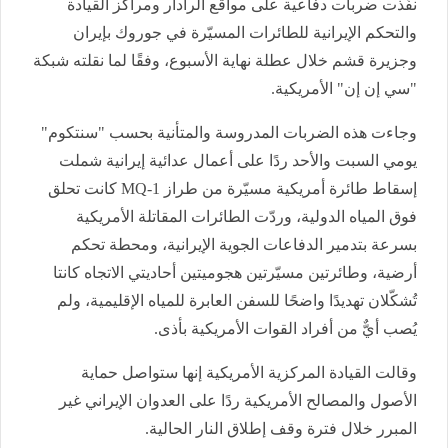
نفّذت ضربات دفاعية على مواقع الرادار ومراكز القيادة
والتحكم الإيرانية للطائرات المسيّرة في جوروك بإيران
وجزيرة قشم خلال عطلة نهاية الأسبوع، وفقًا لما نقلته شبكة
"سي إن إن" الأمريكية.
وجاءت هذه الضربات المدروسة والمتأنية بحسب "سنتكوم"
يومي السبت والأحد ردًا على أعمال عدائية إيرانية شملت
إسقاط طائرة أمريكية مسيّرة من طراز MQ-1 كانت تحلق
فوق المياه الدولية، وردّت الطائرات المقاتلة الأمريكية
بسرعة بتدمير الدفاعات الجوية الإيرانية، ومحطة تحكم
أرضية، وطائرتين مسيّرتين هجوميتين أحاديتي الاتجاه كانتا
تُشكّلان تهديدًا واضحًا للسفن العابرة للمياه الإقليمية، ولم
يُصب أيٌّ من أفراد القوات الأمريكية بأذى.
وقالت القيادة المركزية الأمريكية إنها ستواصل حماية
الأصول والمصالح الأمريكية ردًا على العدوان الإيراني غير
المبرر خلال فترة وقف إطلاق النار الحالية.