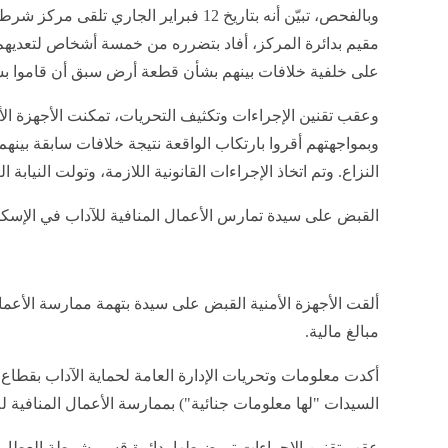
وبالفحص، تبيّن أنه بتاريخ 12 فبراير الجاري 
مقيم بدائرة المركز، أفاد بتضرره من خمسة أشخاص لتعديه
على خلفية خلافات بينهم بشأن قطعة أرض سبق أن قاموا بشرا
وعقب تقنين الإجراءات وتكثيف التحريات، تمكنت الأجهزة ال
وبمواجهتهم أقروا بارتكاب الواقعة نتيجة خلافات سابقة بينه
النزاع. وتم اتخاذ الإجراءات القانونية اللازمة، وتولت النيابة ا
القبض على سيدة تمارس الأعمال المنافية للآداب في الإسكن
ألقت الأجهزة الأمنية القبض على سيدة بتهمة ممارسة الأعمال 
مبالغ مالية.
أكدت معلومات وتحريات الإدارة العامة لحماية الآداب بقط
السيدات "لها معلومات جنائية") بممارسة الأعمال المنافية لل
عقب تقنين الإجراءات تم ضبطها بدائرة قسم شرطة العطارين