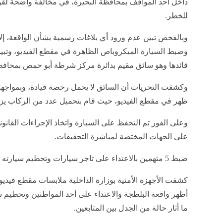
داخل أحد المواقف بمحافظة البحيرة، في مخالفة واضحة لقو
للخطر.
وبالفحص تبين عدم ورود أي بلاغات رسمية بشأن الواقعة، إلا
وضبط السيارة الميكروباص الظاهرة في مقطع الفيديو، وتبين
قائدها وهو سائق مقيم بدائرة مركز شرطة أبو حمص بمحافظة
وكشفت التحريات أن السائق لا يحمل رخصة قيادة، وبمواجهته 
ظهر في مقطع الفيديو، حيث قام بتحميل عدد من الركاب يزيد
وعلى الفور تم التحفظ على السيارة واتخاذ الإجراءات القانوني
على الجهات المختصة لمباشرة التحقيقات.
ضبط 5 متهمين بالاعتداء على تاجر سيارات وتحطيم سيارته في الإسماعيلية
كشفت الأجهزة الأمنية بوزارة الداخلية ملابسات مقطع فيديو
أظهر واقعة البلطجة والاعتداء على أحد المواطنين وتحطيم س
ما أثار حالة من الجدل بين المتابعين.