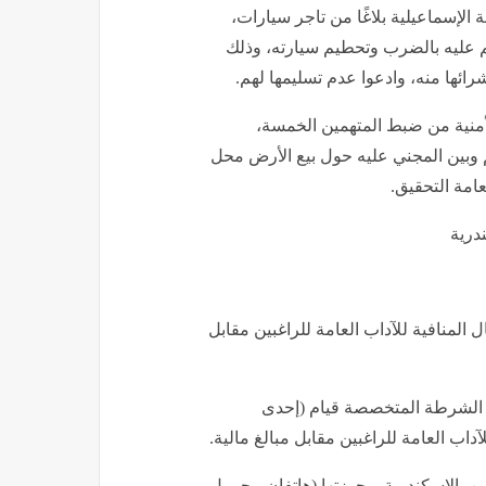
تلقى مركز شرطة الإسماعيلية بلاغًا من تاجر سيارات،
م عليه بالضرب وتحطيم سيارته، وذلك
ئها منه، وادعوا عدم تسليمها لهم.
أمنية من ضبط المتهمين الخمسة،
م وبين المجني عليه حول بيع الأرض محل
لعامة التحقيق.
درية
المنافية للآداب العامة للراغبين مقابل
اع الشرطة المتخصصة قيام (إحدى
آداب العامة للراغبين مقابل مبالغ مالية.
 بالإسكندرية وبحوزتها (هاتفان محمول